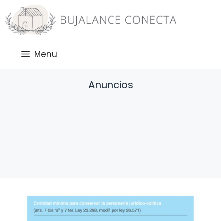
Saltar
al
contenido
Menu
Anuncios