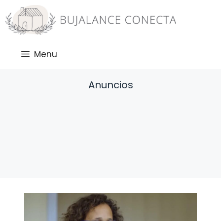
Saltar
al
contenido
Menu
Anuncios