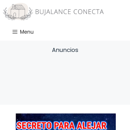
Saltar
al
contenido
Menu
Anuncios