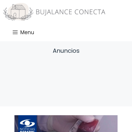
Saltar
al
contenido
Menu
Anuncios