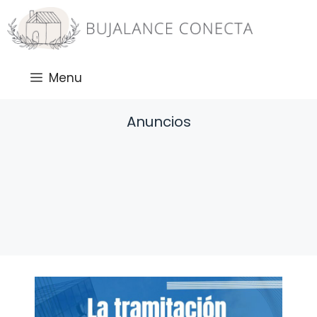
Saltar
al
contenido
Menu
Anuncios