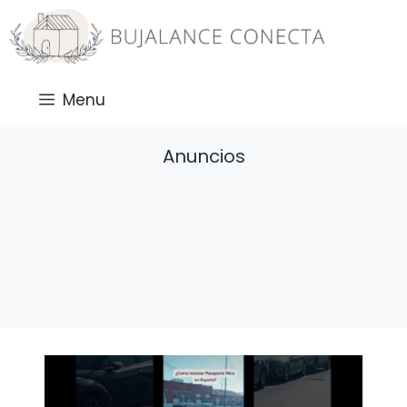
Saltar
al
contenido
Menu
Anuncios