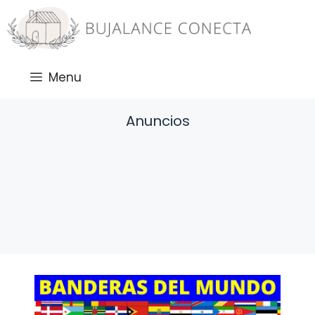
Saltar
al
contenido
Menu
Anuncios