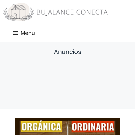
Saltar
al
contenido
Menu
Anuncios