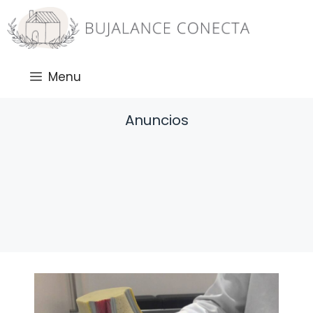
Saltar
al
contenido
Menu
Anuncios