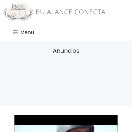
Saltar
al
contenido
Menu
Anuncios