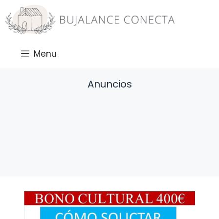
Saltar
al
contenido
Menu
Anuncios