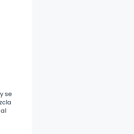
 y se
zcla
 al