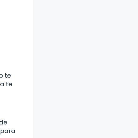
o te
ra te
ede
 para