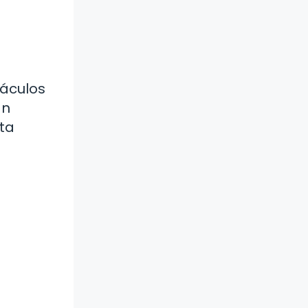
táculos
an
ta