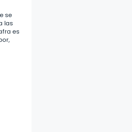
e se
a las
afra es
bor,