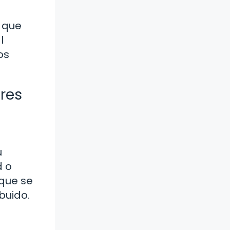
s que
l
os
ares
u
d o
 que se
buido.