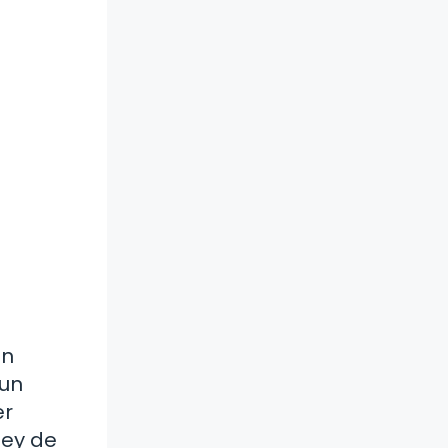
en
 un
er
ley de