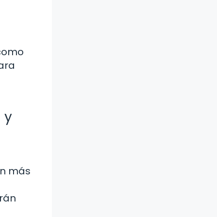
 como
ara
 y
án más
drán