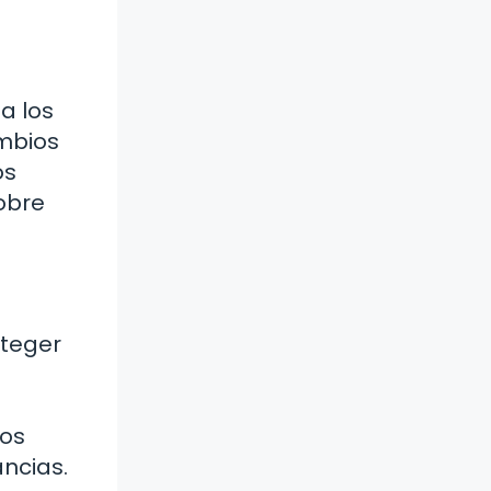
a los
ambios
os
obre
oteger
los
ncias.