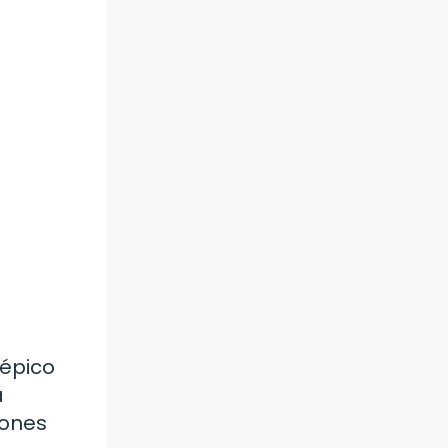
 épico
a
iones