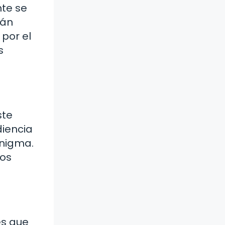
nte se
rán
 por el
s
ste
diencia
enigma.
los
es que