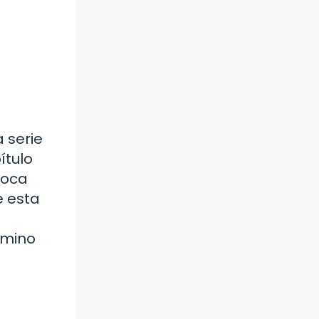
a serie
ítulo
boca
e esta
amino