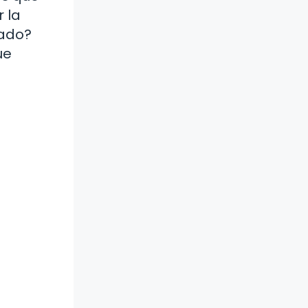
 la
sado?
ue