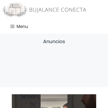
Saltar
al
contenido
Menu
Anuncios