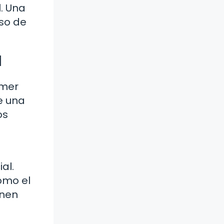
. Una
aso de
l
imer
e una
os
al.
como el
enen