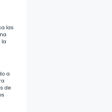
ca las
una
 la
do a
ra
as de
os