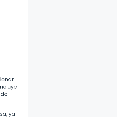
ionar
incluye
ado
sa, ya