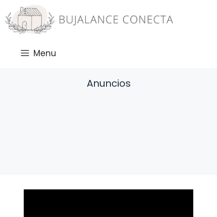
Saltar
al
contenido
Menu
Anuncios