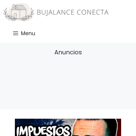
Saltar
al
contenido
Menu
Anuncios