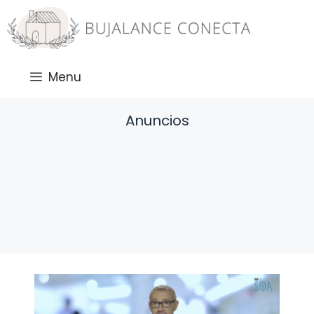
Saltar
al
contenido
Menu
Anuncios