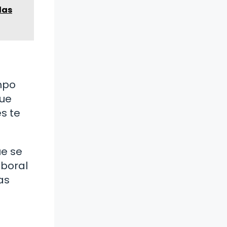
das
mpo
que
s te
ue se
aboral
as