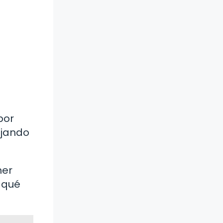
por
ajando
.
ner
 qué