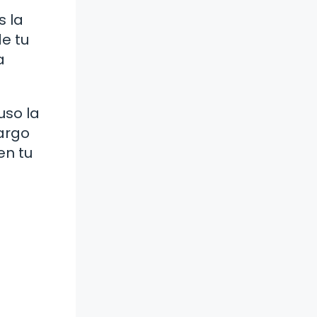
s la
e tu
a
uso la
largo
en tu