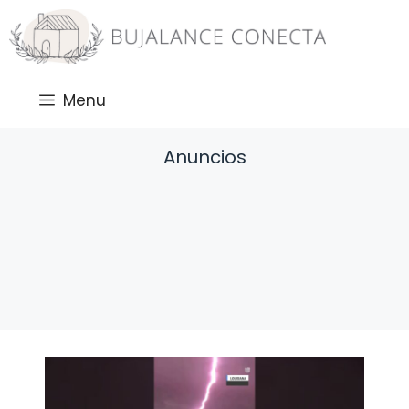
Saltar
al
contenido
Menu
Anuncios