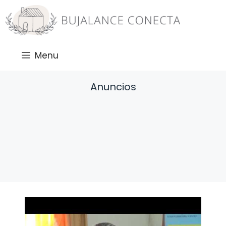
Saltar
al
contenido
Menu
Anuncios