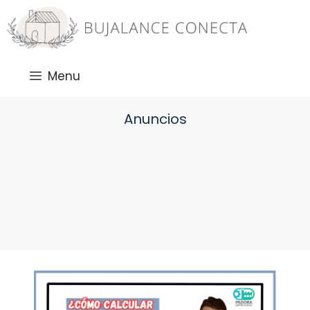
Saltar
al
contenido
Menu
Anuncios