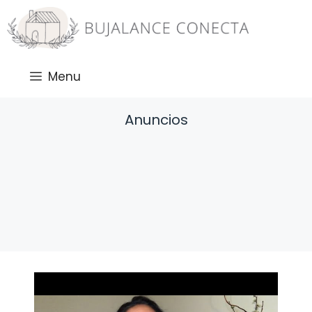
Saltar
al
contenido
Menu
Anuncios