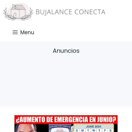
Saltar
al
contenido
Menu
Anuncios