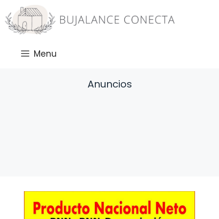
Saltar
al
contenido
Menu
Anuncios