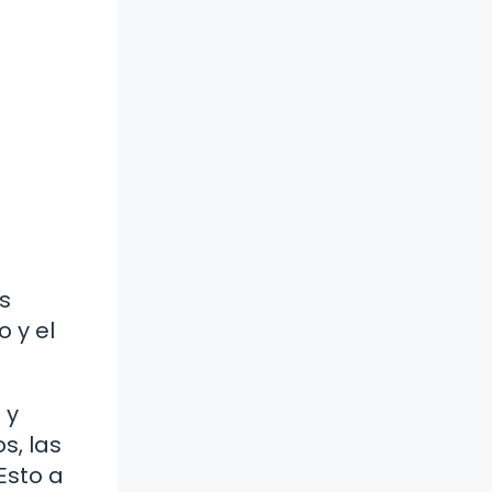
s
 y el
 y
s, las
Esto a