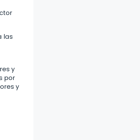
ctor
a las
res y
s por
dores y