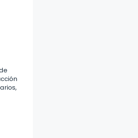
 de
ducción
arios,