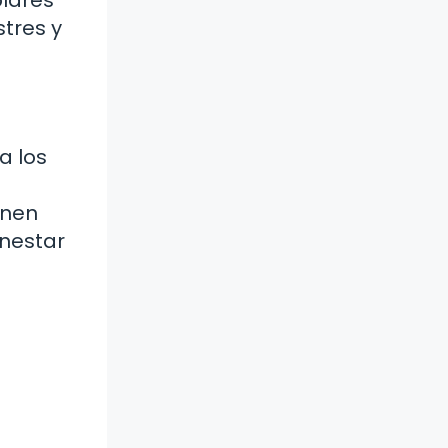
lares
tres y
a los
onen
enestar