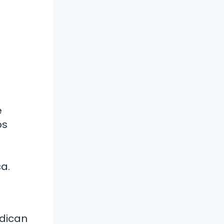
e
os
a.
edican