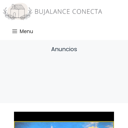
Saltar
al
contenido
Menu
Anuncios