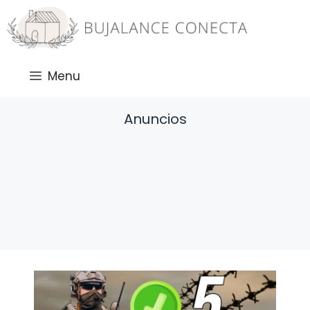
Saltar
al
contenido
Menu
Anuncios