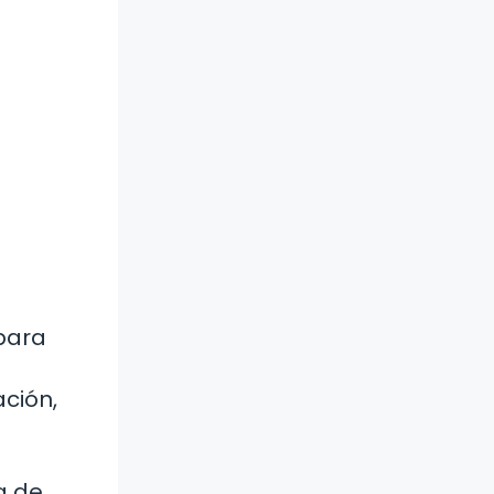
para
ción,
a de