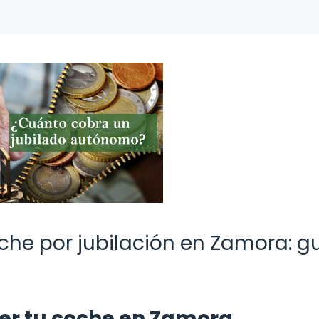
he por jubilación en Zamora: g
er tu coche en Zamora