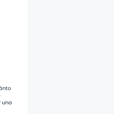
uánto
e
r una