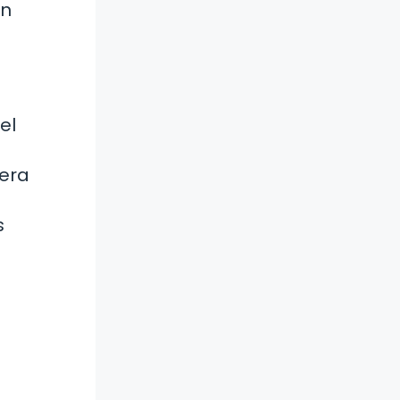
un
el
nera
s