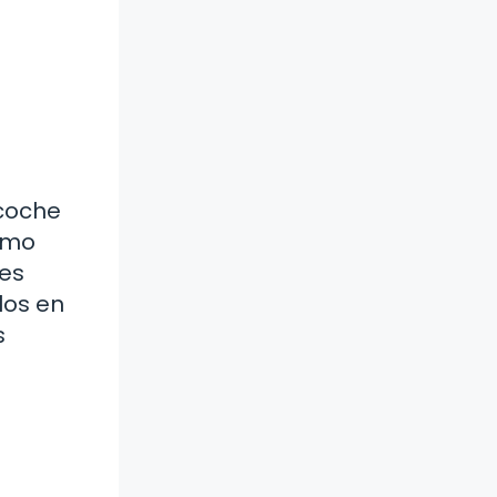
 coche
omo
les
los en
s