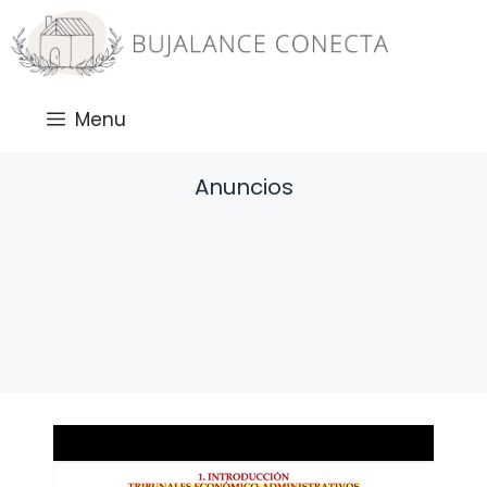
Saltar
al
contenido
Menu
Anuncios