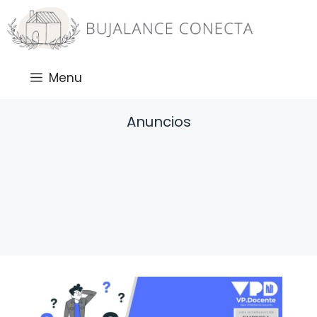
Saltar
al
contenido
Menu
Anuncios