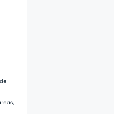
 de
áreas,