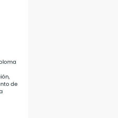
Coloma
ión,
ento de
la