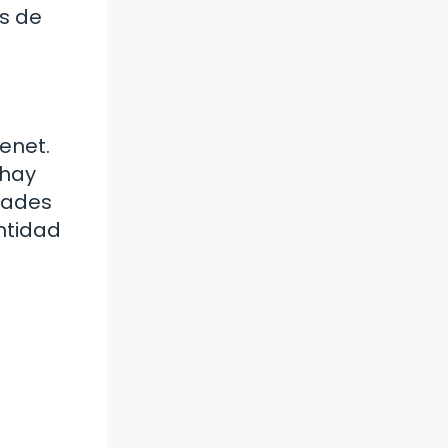
s de
enet.
 hay
dades
ntidad