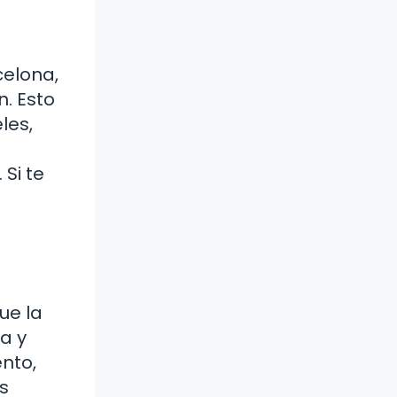
elona,
n. Esto
les,
Si te
ue la
a y
nto,
ás