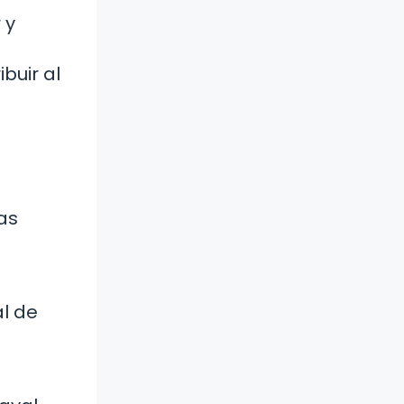
 y
buir al
as
al de