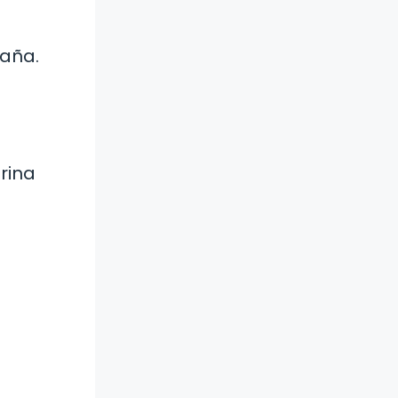
paña.
rina