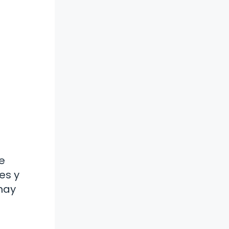
e
es y
hay