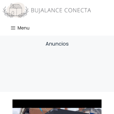
Saltar
al
contenido
Menu
Anuncios