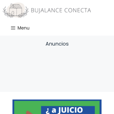
Saltar
al
contenido
Menu
Anuncios