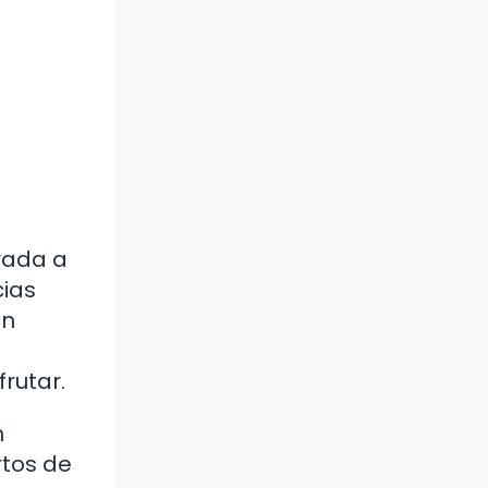
rada a
cias
en
rutar.
n
rtos de