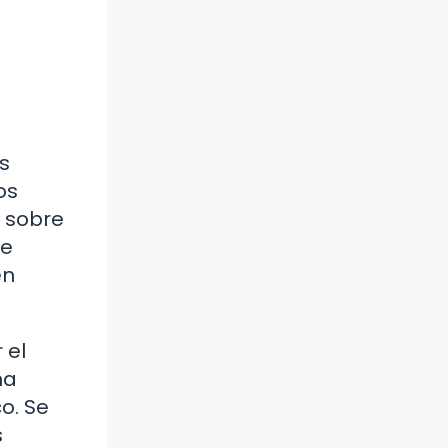
n
s
os
s sobre
te
en
 el
na
o. Se
s