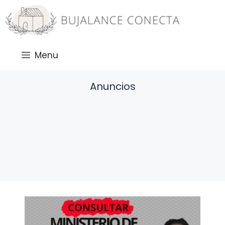
Saltar
al
contenido
Menu
Anuncios