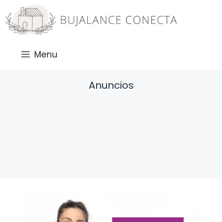
Saltar
al
contenido
Menu
Anuncios