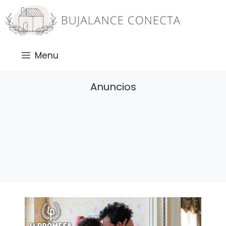
Saltar
al
contenido
Menu
Anuncios