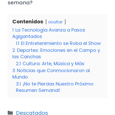
semana?
Contenidos
ocultar
1
La Tecnología Avanza a Pasos
Agigantados
1.1
El Entretenimiento se Roba el Show
2
Deportes: Emociones en el Campo y
las Canchas
2.1
Cultura: Arte, Música y Más
3
Noticias que Conmocionaron al
Mundo
3.1
¡No te Pierdas Nuestro Próximo
Resumen Semanal!
Categorías
Descatados