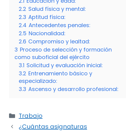
2.1
Educación y edad:
2.2
Salud física y mental:
2.3
Aptitud física:
2.4
Antecedentes penales:
2.5
Nacionalidad:
2.6
Compromiso y lealtad:
3
Proceso de selección y formación
como suboficial del ejército
3.1
Solicitud y evaluación inicial:
3.2
Entrenamiento básico y
especializado:
3.3
Ascenso y desarrollo profesional:
Categorías
Trabajo
¿Cuántas asignaturas