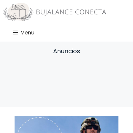
Saltar
al
contenido
Menu
Anuncios