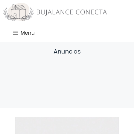
Saltar
al
contenido
Menu
Anuncios