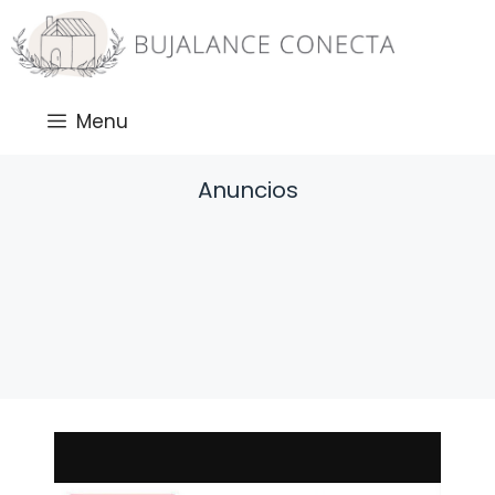
Saltar
al
contenido
Menu
Anuncios