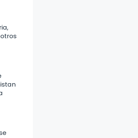
ia,
 otros
e
xistan
a
 se