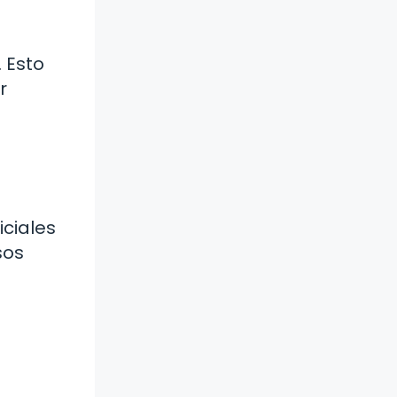
 Esto
r
iciales
sos