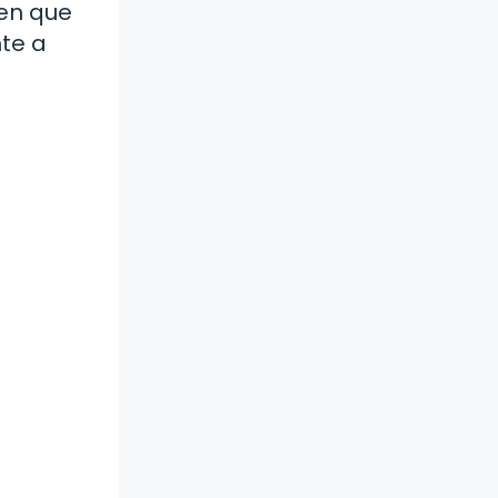
men que
nte a