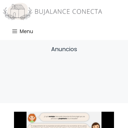
Saltar
al
contenido
Menu
Anuncios