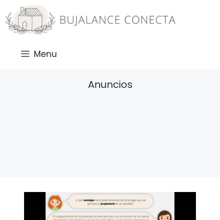
Saltar
al
contenido
Menu
Anuncios