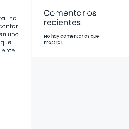
Comentarios
al. Ya
recientes
 contar
 en una
No hay comentarios que
 que
mostrar.
iente.