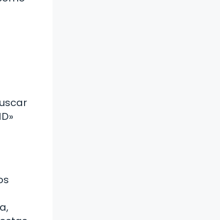
buscar
ND»
os
a,