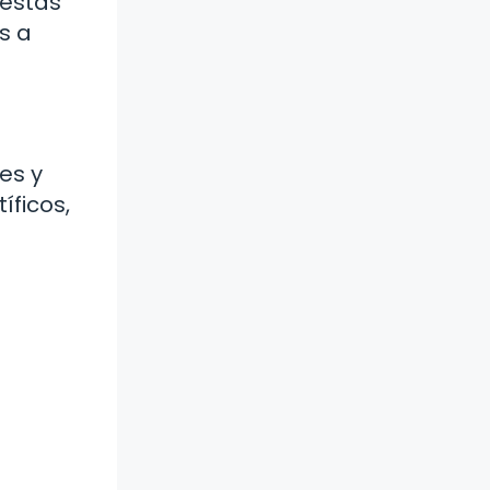
 estas
s a
es y
íficos,