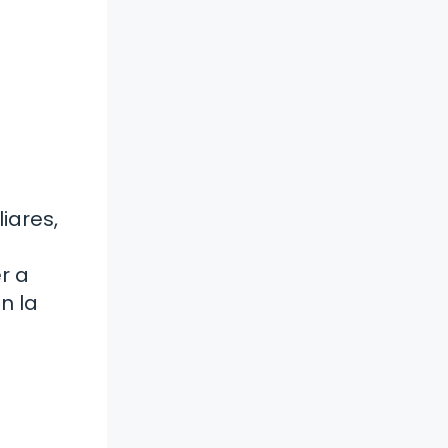
iares,
r a
n la