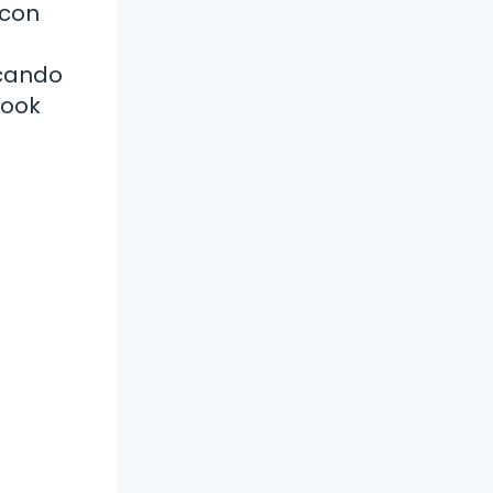
 con
scando
book