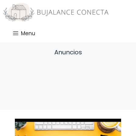
Saltar
al
contenido
Menu
Anuncios