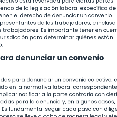
lectivo está reservada para ciertas partes
endo de la legislación laboral específica d
 tienen el derecho de denunciar un convenio
representantes de los trabajadores, e incluso
 trabajadores. Es importante tener en cuen
jurisdicción para determinar quiénes están
o.
para denunciar un convenio
zadas para denunciar un convenio colectivo, 
cido en la normativa laboral correspondiente
licar notificar a la parte contraria con cier
icadas para la denuncia y, en algunos casos,
 Es fundamental seguir cada paso con dilig
oceso se lleve a cabo de manera legal y efe