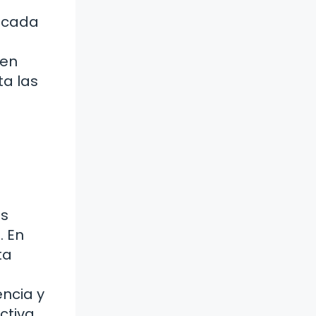
e cada
 en
ta las
es
. En
ta
encia y
ctiva.