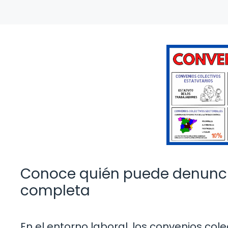
Conoce quién puede denuncia
completa
En el entorno laboral, los convenios col