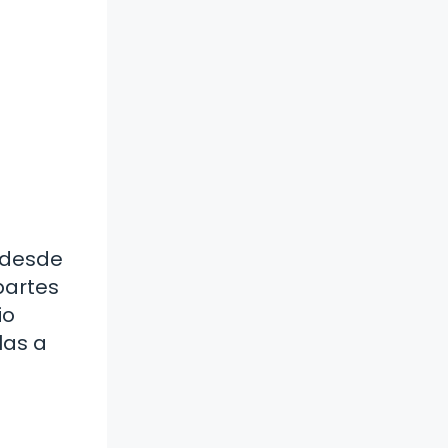
 desde
partes
io
las a